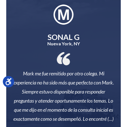
Questions
SONAL G
Nueva York, NY
lente!
Mark me fue remitido por otro colega. Mi
Mark
ación
experiencia no ha sido más que perfecta con Mark.
Él 
Siempre estuvo disponible para responder
m
preguntas y atender oportunamente los temas. Lo
Reco
que me dijo en el momento de la consulta inicial es
las
exactamente como se desempeñó. Lo encontré (...)
Nassa