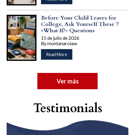
de
How
Many
Before Your Child Leaves for
Traffic
College, Ask Yourself These 7
Tickets
«What If?» Questions
Does
15 de julio de 2026
It
By
montanarolaw
Take
…
to
acerca
Read More
Lose
de
Your
Before
License
Your
in
Child
Ver más
New
Leaves
York?
for
College,
Ask
Testimonials
Yourself
These
7
«What
If?»