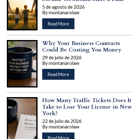
5 de agosto de 2026
By
montanarolaw
…
acerca
Read More
de
Estate
Planning
Why Your Business Contracts
Isn’t
Could Be Costing You Money
Just
29 de julio de 2026
for
By
montanarolaw
Retirement:
…
Why
acerca
Read More
Adults
de
in
Why
Their
Your
30s
Business
How Many Traffic Tickets Does It
and
Contracts
Take to Lose Your License in New
40s
Could
York?
Should
Be
22 de julio de 2026
Have
Costing
By
montanarolaw
a
You
…
Plan
Money
acerca
Read More