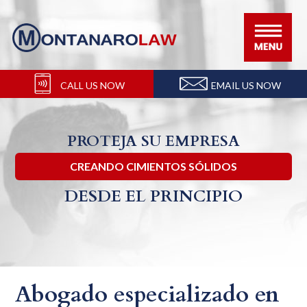
Ir
Ir
Ir
Ir
a
al
a
al
la
contenido
la
pie
navegación
principal
barra
de
CALL US NOW
EMAIL US NOW
principal
lateral
página
principal
PROTEJA SU EMPRESA
CREANDO CIMIENTOS SÓLIDOS
DESDE EL PRINCIPIO
Abogado especializado en