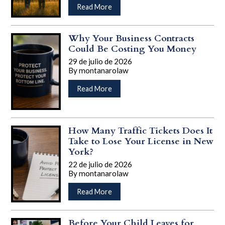
…
acerca
Read More
de
Estate
Planning
Why Your Business Contracts
Isn’t
Could Be Costing You Money
Just
29 de julio de 2026
for
By
montanarolaw
Retirement:
…
Why
acerca
Read More
Adults
de
in
Why
Their
Your
30s
Business
How Many Traffic Tickets Does It
and
Contracts
Take to Lose Your License in New
40s
Could
York?
Should
Be
22 de julio de 2026
Have
Costing
By
montanarolaw
a
You
…
Plan
Money
acerca
Read More
de
How
Many
Before Your Child Leaves for