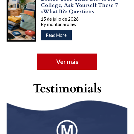
Traffic
College, Ask Yourself These 7
Tickets
«What If?» Questions
Does
15 de julio de 2026
It
By
montanarolaw
Take
…
to
acerca
Read More
Lose
de
Your
Before
License
Your
in
Child
Ver más
New
Leaves
York?
for
College,
Ask
Testimonials
Yourself
These
7
«What
If?»
Questions