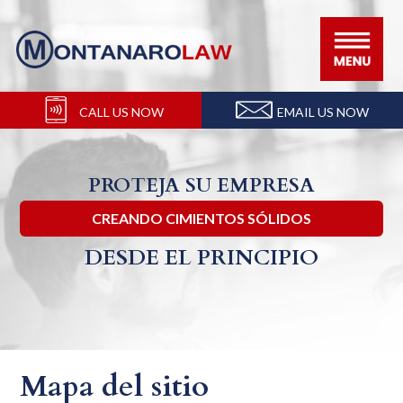
Ir
Ir
Ir
Ir
a
al
a
al
la
contenido
la
pie
navegación
principal
barra
de
CALL US NOW
EMAIL US NOW
principal
lateral
página
principal
PROTEJA SU EMPRESA
CREANDO CIMIENTOS SÓLIDOS
DESDE EL PRINCIPIO
Mapa del sitio