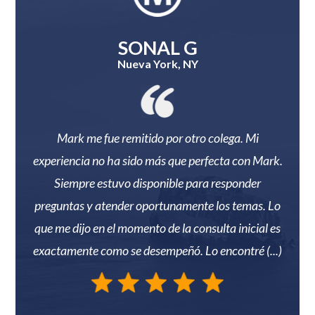
SONAL G
Nueva York, NY
lente!
Mark me fue remitido por otro colega. Mi
Mark
ación
experiencia no ha sido más que perfecta con Mark.
Él 
Siempre estuvo disponible para responder
m
preguntas y atender oportunamente los temas. Lo
Reco
que me dijo en el momento de la consulta inicial es
las
exactamente como se desempeñó. Lo encontré (...)
Nassa